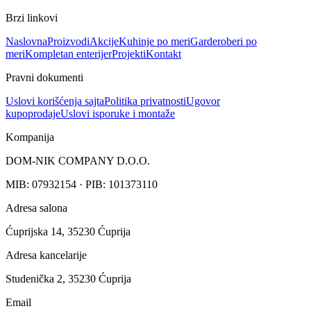
Brzi linkovi
Naslovna
Proizvodi
Akcije
Kuhinje po meri
Garderoberi po
meri
Kompletan enterijer
Projekti
Kontakt
Pravni dokumenti
Uslovi korišćenja sajta
Politika privatnosti
Ugovor
kupoprodaje
Uslovi isporuke i montaže
Kompanija
DOM-NIK COMPANY D.O.O.
MIB: 07932154 · PIB: 101373110
Adresa salona
Ćuprijska 14, 35230 Ćuprija
Adresa kancelarije
Studenička 2, 35230 Ćuprija
Email