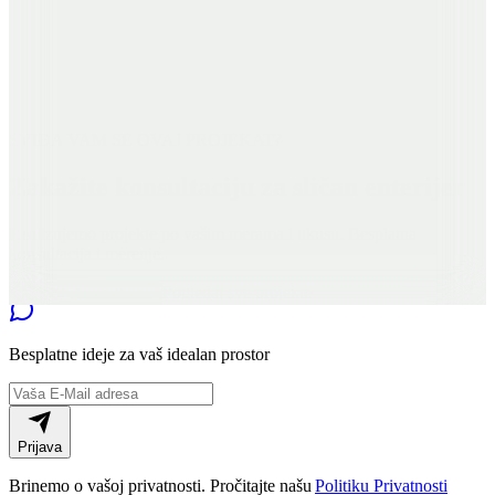
SVIĐA VAM SE OVAJ PROJEKAT?
Zakažite konsultaciju za sličan enterijer
Realizujemo projekte po vašim merama i ukusu. Besplatna
konsultacija i merenje.
Pogledaj sve projekte
Zakažite konsultaciju
Besplatne
ideje za vaš idealan prostor
Prijava
Brinemo o vašoj privatnosti. Pročitajte našu
Politiku Privatnosti