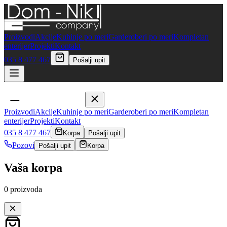
Proizvodi
Akcije
Kuhinje po meri
Garderoberi po meri
Kompletan
enterijer
Projekti
Kontakt
035 8 477 467
Pošalji upit
Proizvodi
Akcije
Kuhinje po meri
Garderoberi po meri
Kompletan
enterijer
Projekti
Kontakt
035 8 477 467
Korpa
Pošalji upit
Pozovi
Pošalji upit
Korpa
Vaša korpa
0
proizvoda