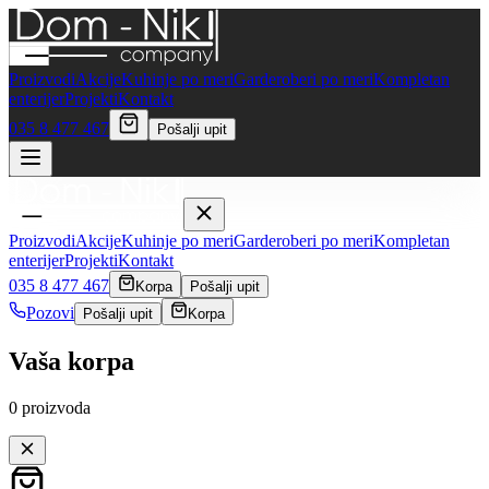
Proizvodi
Akcije
Kuhinje po meri
Garderoberi po meri
Kompletan
enterijer
Projekti
Kontakt
035 8 477 467
Pošalji upit
Proizvodi
Akcije
Kuhinje po meri
Garderoberi po meri
Kompletan
enterijer
Projekti
Kontakt
035 8 477 467
Korpa
Pošalji upit
Pozovi
Pošalji upit
Korpa
Vaša korpa
0
proizvoda