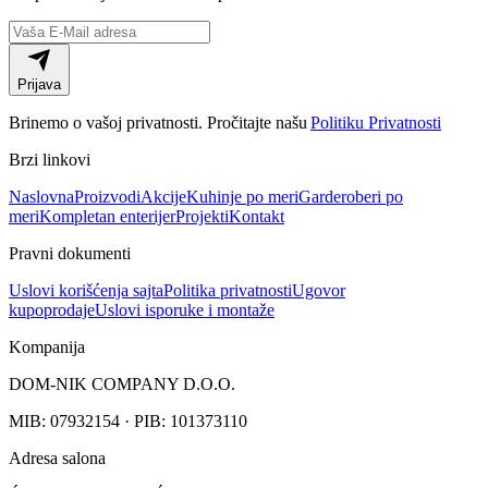
Prijava
Brinemo o vašoj privatnosti. Pročitajte našu
Politiku Privatnosti
Brzi linkovi
Naslovna
Proizvodi
Akcije
Kuhinje po meri
Garderoberi po
meri
Kompletan enterijer
Projekti
Kontakt
Pravni dokumenti
Uslovi korišćenja sajta
Politika privatnosti
Ugovor
kupoprodaje
Uslovi isporuke i montaže
Kompanija
DOM-NIK COMPANY D.O.O.
MIB: 07932154 · PIB: 101373110
Adresa salona