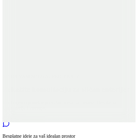
SVIĐA VAM SE OVAJ PROJEKAT?
Zakažite konsultaciju za sličan enterijer
Realizujemo projekte po vašim merama i ukusu. Besplatna
konsultacija i merenje.
Pogledaj sve projekte
Zakažite konsultaciju
Besplatne
ideje za vaš idealan prostor