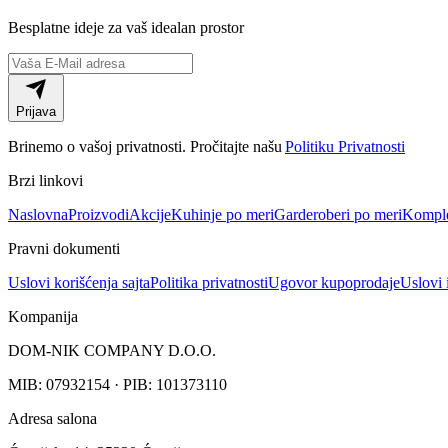
Besplatne
ideje za vaš idealan prostor
Prijava
Brinemo o vašoj privatnosti. Pročitajte našu
Politiku Privatnosti
Brzi linkovi
Naslovna
Proizvodi
Akcije
Kuhinje po meri
Garderoberi po meri
Komple
Pravni dokumenti
Uslovi korišćenja sajta
Politika privatnosti
Ugovor kupoprodaje
Uslovi 
Kompanija
DOM-NIK COMPANY D.O.O.
MIB: 07932154 · PIB: 101373110
Adresa salona