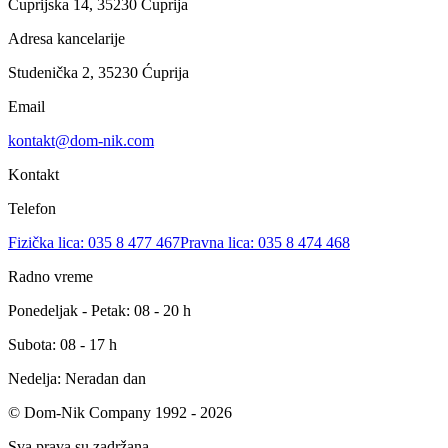
Ćuprijska 14, 35230 Ćuprija
Adresa kancelarije
Studenička 2, 35230 Ćuprija
Email
kontakt@dom-nik.com
Kontakt
Telefon
Fizička lica: 035 8 477 467
Pravna lica: 035 8 474 468
Radno vreme
Ponedeljak - Petak: 08 - 20 h
Subota: 08 - 17 h
Nedelja: Neradan dan
© Dom-Nik Company 1992 -
2026
Sva prava su zadržana.