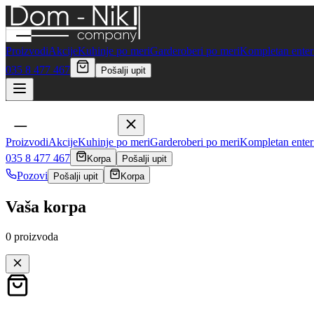
Proizvodi
Akcije
Kuhinje po meri
Garderoberi po meri
Kompletan enteri
035 8 477 467
Pošalji upit
Proizvodi
Akcije
Kuhinje po meri
Garderoberi po meri
Kompletan enteri
035 8 477 467
Korpa
Pošalji upit
Pozovi
Pošalji upit
Korpa
Vaša korpa
0
proizvoda