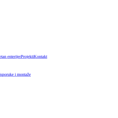
tan enterijer
Projekti
Kontakt
isporuke i montaže