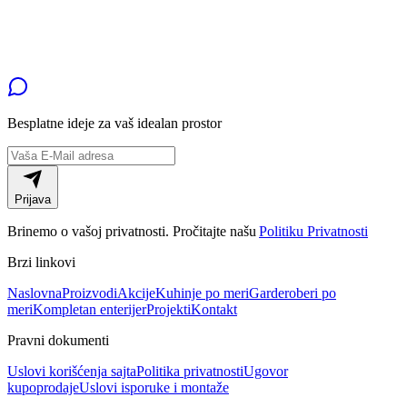
Besplatne
ideje za vaš idealan prostor
Prijava
Brinemo o vašoj privatnosti. Pročitajte našu
Politiku Privatnosti
Brzi linkovi
Naslovna
Proizvodi
Akcije
Kuhinje po meri
Garderoberi po
meri
Kompletan enterijer
Projekti
Kontakt
Pravni dokumenti
Uslovi korišćenja sajta
Politika privatnosti
Ugovor
kupoprodaje
Uslovi isporuke i montaže