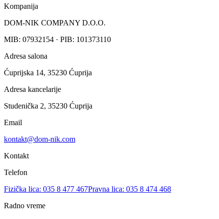
Kompanija
DOM-NIK COMPANY D.O.O.
MIB: 07932154 · PIB: 101373110
Adresa salona
Ćuprijska 14, 35230 Ćuprija
Adresa kancelarije
Studenička 2, 35230 Ćuprija
Email
kontakt@dom-nik.com
Kontakt
Telefon
Fizička lica: 035 8 477 467
Pravna lica: 035 8 474 468
Radno vreme