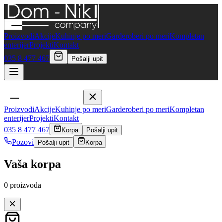
Proizvodi
Akcije
Kuhinje po meri
Garderoberi po meri
Kompletan
enterijer
Projekti
Kontakt
035 8 477 467
Pošalji upit
Proizvodi
Akcije
Kuhinje po meri
Garderoberi po meri
Kompletan
enterijer
Projekti
Kontakt
035 8 477 467
Korpa
Pošalji upit
Pozovi
Pošalji upit
Korpa
Vaša korpa
0
proizvoda