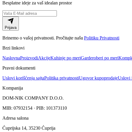
Besplatne
ideje za vaš idealan prostor
Prijava
Brinemo o vašoj privatnosti. Pročitajte našu
Politiku Privatnosti
Brzi linkovi
Naslovna
Proizvodi
Akcije
Kuhinje po meri
Garderoberi po meri
Komple
Pravni dokumenti
Uslovi korišćenja sajta
Politika privatnosti
Ugovor kupoprodaje
Uslovi 
Kompanija
DOM-NIK COMPANY D.O.O.
MIB: 07932154 · PIB: 101373110
Adresa salona
Ćuprijska 14, 35230 Ćuprija