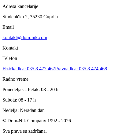
Adresa kancelarije
Studenička 2, 35230 Ćuprija
Email
kontakt@dom-nik.com
Kontakt
Telefon
Fizička lica: 035 8 477 467
Pravna lica: 035 8 474 468
Radno vreme
Ponedeljak - Petak: 08 - 20 h
Subota: 08 - 17 h
Nedelja: Neradan dan
© Dom-Nik Company 1992 -
2026
Sva prava su zadržana.