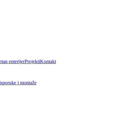
tan enterijer
Projekti
Kontakt
isporuke i montaže