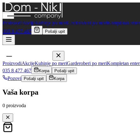
Proizvodi
Akcije
Kuhinje po meri
Garderoberi po meri
Kompletan enteri
035 8 477 467
Pošalji upit
Proizvodi
Akcije
Kuhinje po meri
Garderoberi po meri
Kompletan enteri
035 8 477 467
Korpa
Pošalji upit
Pozovi
Pošalji upit
Korpa
Vaša korpa
0
proizvoda